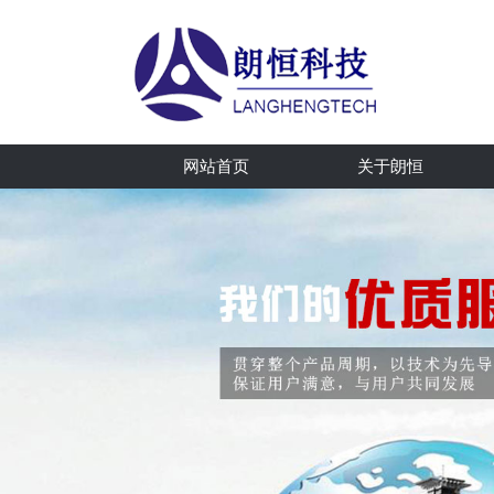
网站首页
关于朗恒