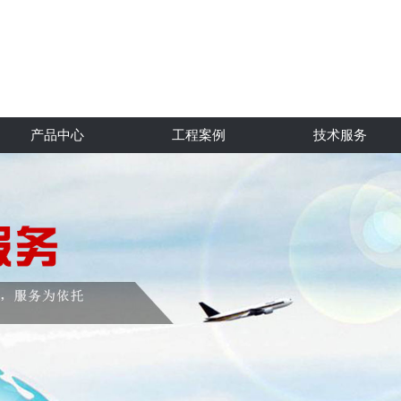
产品中心
工程案例
技术服务