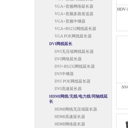
VGA+音频网络延长器
HDV
VGA+音频多路发送器
VGA+音频中继器
VGA+RS232网线延长器
VGA POE网线延长器
DVI网线延长
DVI无压缩网线延长器
DVI网络延长器
DVI+RS232网线延长器
DVI中继器
DVI POE网线延长器
NV
DVI高速延长器
HDMI网线/无线/电力线/同轴线延
长
HDMI网线无压缩延长器
HDMI高速延长器
HDMI网络延长器