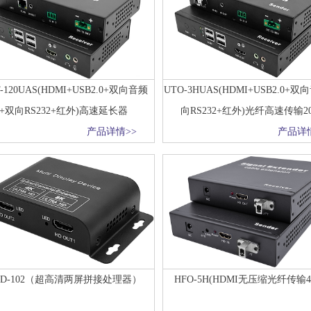
T-120UAS(HDMI+USB2.0+双向音频
UTO-3HUAS(HDMI+USB2.0+
+双向RS232+红外)高速延长器
向RS232+红外)光纤高速传输2
产品详情>>
产品详情
DD-102（超高清两屏拼接处理器）
HFO-5H(HDMI无压缩光纤传输4