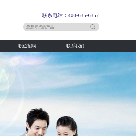
联系电话：400-635-6357
职位招聘
联系我们