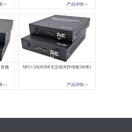
>>
产品详情>>
鼠+音频
MFO-5H(HDMI无压缩光纤传输500米)
>>
产品详情>>