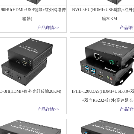
-190HU(HDMI+USB键鼠+红外网络传
NVO-3HU(HDMI+USB键鼠+红
输器)
输20KM
产品详情>>
产品详情
O-3H(HDMI+红外光纤传输20KM)
IPHE-120U3AS(HDMI+USB3.
+双向RS232+红外)高速延长
产品详情>>
产品详情