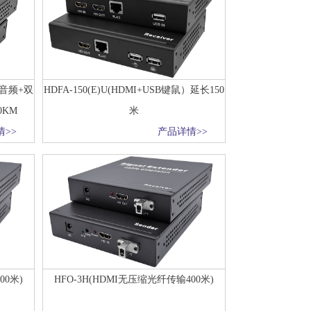
双向音频+双
HDFA-150(E)U(HDMI+USB键鼠）延长150
0KM
米
>>
产品详情>>
00米)
HFO-3H(HDMI无压缩光纤传输400米)